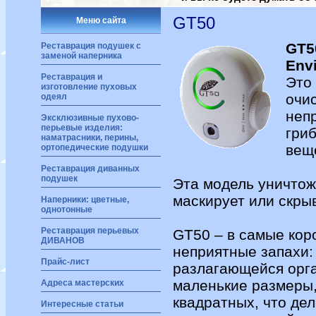
GT50
Меню сайта
GT5
Реставрация подушек с
заменой наперника
Env
Реставрация и
Это
изготовление пуховых
очи
одеял
неп
Эксклюзивные пухово-
перьевые изделия:
гри
наматрасники, перины,
вещ
ортопедические подушки
Реставрация диванных
подушек
Эта модель уничтож
маскирует или скрыв
Наперники: цветные,
однотонные
Реставрация перьевых
GT50 – в самые кор
ДИВАНОВ
неприятные запахи: 
Прайс-лист
разлагающейся орга
маленькие размеры,
Адреса мастерских
квадратных, что де
Интересные статьи